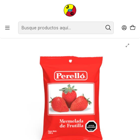
Disponible sólo Retiro en Tienda Osorno.
Inicio
Supermercado
Mermeladas y Manjar
Mermelada de Frutilla Perelló ( 3 x 250 G )