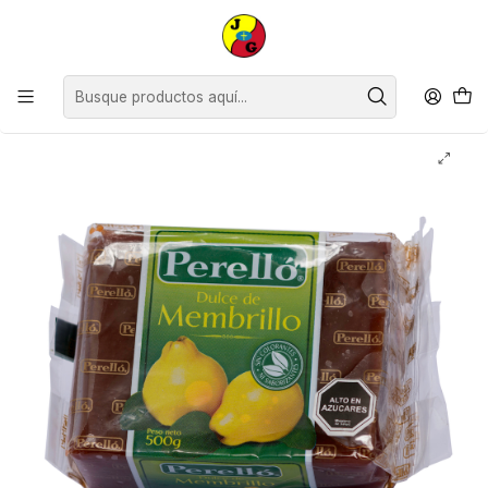
Disponible sólo Retiro en Tienda Osorno.
Inicio
Supermercado
Mermeladas y Manjar
Mermelada Membrillo Perelló ( 2 x 500 G )