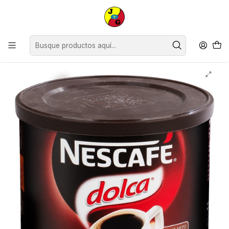
Disponible sólo Retiro en Tienda Osorno.
Inicio
Despensa
Abarrotes
Café Té y Yerba
Nescafé Dolca ( 3 x 100 G )