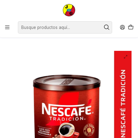
Estimados Clientes, desde el lunes 13 de julio y hasta el viernes 24 de
julio inclusive, no contaremos con horario continuado, siendo nuestro
horario de atención de 09:00 a 12:30 y de 14:30 a 18:00
hrs.Agradecemos su comprensión.
Inicio
Despensa
Abarrotes
Café Té y Yerba
Nescafé Tradición ( 3 x 50 G )