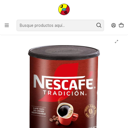
Disponible sólo Retiro en Tienda Osorno.
Inicio
Despensa
Abarrotes
Nescafé Tradición Granulado Tarro ( 420 G )