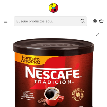
Disponible sólo Retiro en Tienda Osorno.
Inicio
Despensa
Abarrotes
Café Té y Yerba
Nescafé Tradición Tarro ( 3 x 125 G )