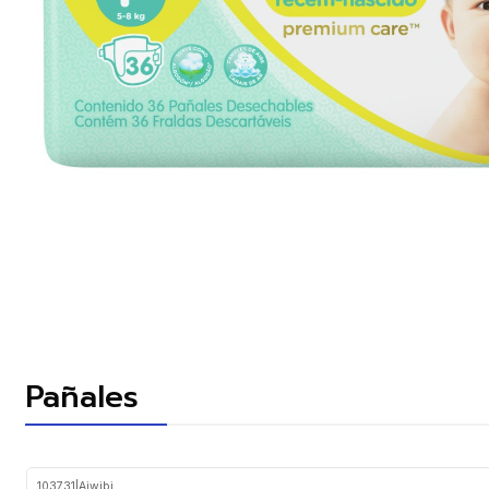
Pañales
103731
|
Aiwibi