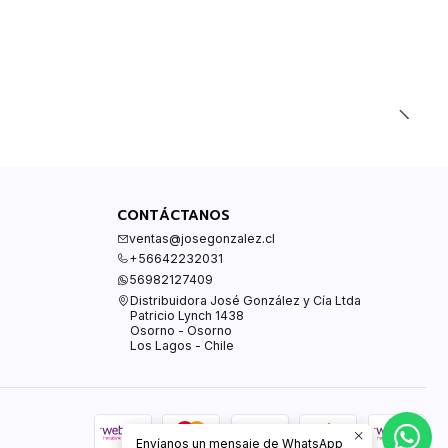
CONTÁCTANOS
ventas@josegonzalez.cl
+56642232031
56982127409
Distribuidora José González y Cía Ltda
Patricio Lynch 1438
Osorno - Osorno
Los Lagos - Chile
Envíanos un mensaje de WhatsApp