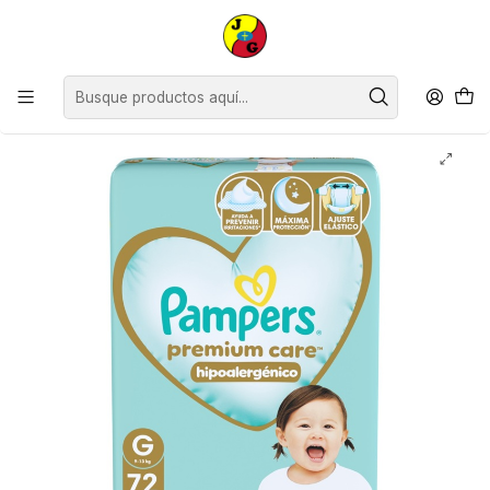
Disponible sólo Retiro en Tienda Osorno.
Inicio
Bebé
Pañales
Pañal Pampers Premium Care Quincenal G ( 72 Pañales )