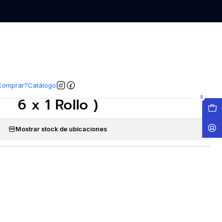
EGAR AL CARRO
COMPRAR AHORA
COMPARTIR
|
ico Damax 1 Hoja 300 Metros (
Comprar?
Catálogo
6 x 1 Rollo )
0
Mostrar stock de ubicaciones