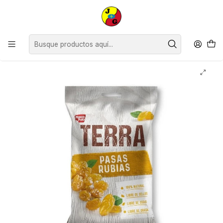
Disponible sólo Retiro en Tienda Osorno.
Inicio
Despensa
Cóctel y Picoteos
Frutos Secos y Deshidratados
Pasas Rubias Terra ( 5 x 80 G )