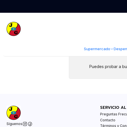
Inicio
Electrodomésticos
Black + Decker
Black + Decker
Supermercado
Despen
Puedes probar a bus
SERVICIO AL
Preguntas Frec
Contacto
Síguenos
Términos y Con