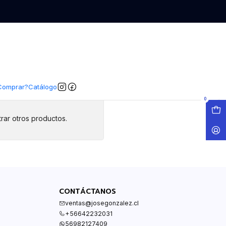
Comprar?
Catálogo
0
rar otros productos.
CONTÁCTANOS
ventas@josegonzalez.cl
+56642232031
56982127409