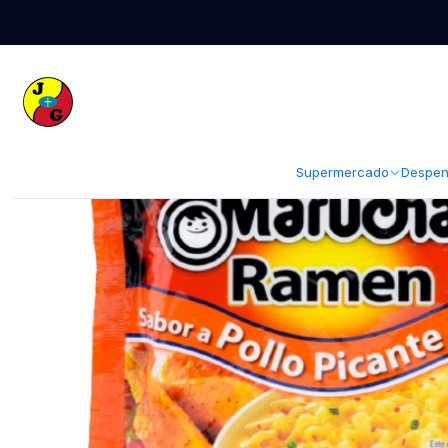
Inicio
Despensa
Abarrotes
Fideos y Salsas
Ramen Pollo Picante Ma
Supermercado
Despen