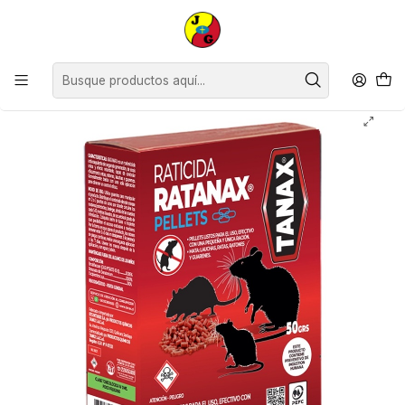
Disponible sólo Retiro en Tienda Osorno.
Inicio
Supermercado
Otros
Raticida Pellet Ratanax ( 3 x 50 G )