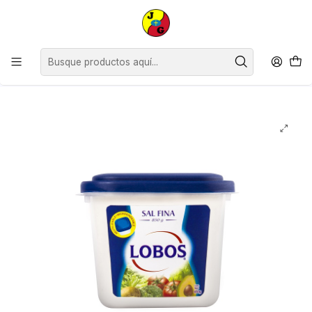
Estimados Clientes, desde el lunes 13 de julio y hasta el viernes 24 de
julio inclusive, no contaremos con horario continuado, siendo nuestro
horario de atención de 09:00 a 12:30 y de 14:30 a 18:00
hrs.Agradecemos su comprensión.
Inicio
Despensa
Salsas y Condimentos
Sal
Sal Fina Pote Lobos ( 3 x 850 G )