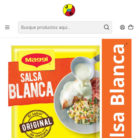
Disponible sólo Retiro en Tienda Osorno.
Inicio
Despensa
Salsas y Condimentos
Salsa Blanca Maggi ( 25 UD )