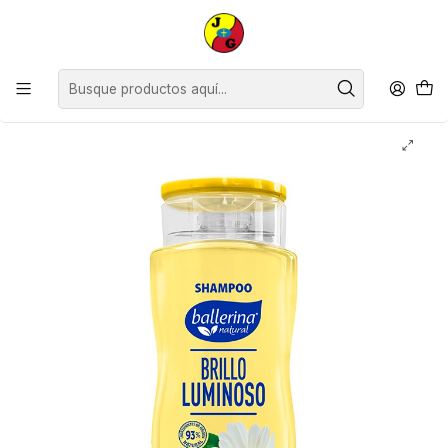
Disponible sólo Retiro en Tienda Osorno.
Inicio
Supermercado
Perfumería
Shampoo y Acondicionador
Shampoo Ballerina Manzanilla Botella ( 2 x 750 ML )