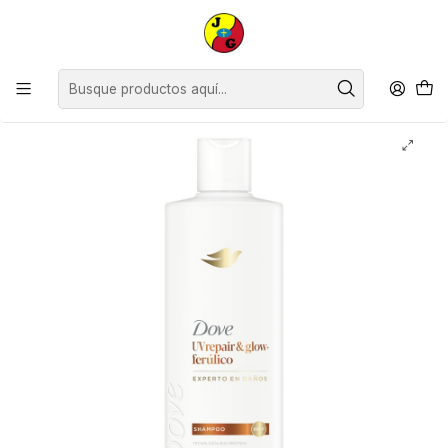
Disponible sólo Retiro en Tienda Osorno.
Inicio
Supermercado
Perfumería
Shampoo y Acondicionador
Shampoo Dove UV Repair ( 2 x 370 ML )