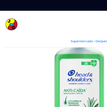
Inicio
Supermercado
Perfumería
Shampoo y Acondicionador
Sham
Supermercado
Despen