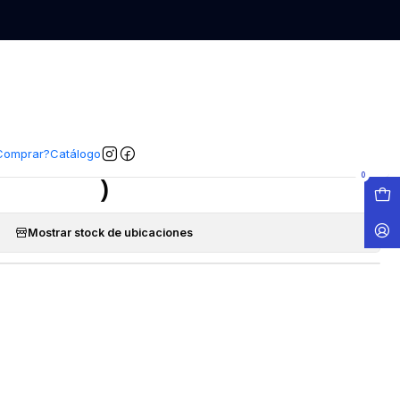
EGAR AL CARRO
COMPRAR AHORA
COMPARTIR
|
 & Shoulders Anticaída ( 1 LT
Comprar?
Catálogo
)
0
Mostrar stock de ubicaciones