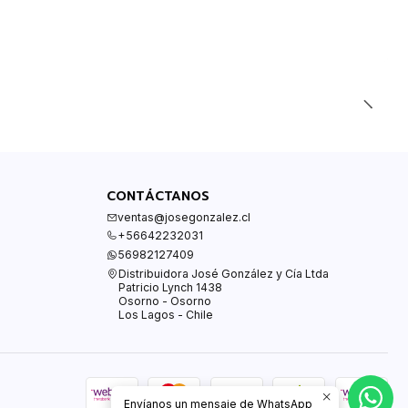
CONTÁCTANOS
ventas@josegonzalez.cl
+56642232031
56982127409
Distribuidora José González y Cía Ltda
Patricio Lynch 1438
Osorno - Osorno
Los Lagos - Chile
Envíanos un mensaje de WhatsApp