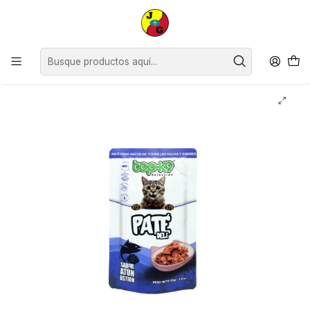
Disponible sólo Retiro en Tienda Osorno.
Inicio
Mascotas
Gatos
Alimento Húmedo
Snack Paté Deli para Gatos Topk9 Atún y Ostión ( 5 x 85 G )