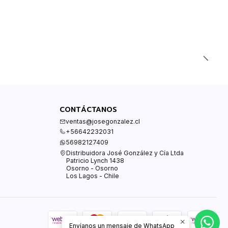
CONTÁCTANOS
ventas@josegonzalez.cl
+56642232031
56982127409
Distribuidora José González y Cía Ltda
Patricio Lynch 1438
Osorno - Osorno
Los Lagos - Chile
Envíanos un mensaje de WhatsApp