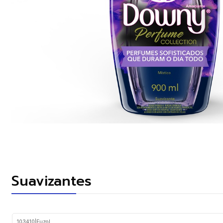
Suavizantes
103410
|
Fuzol