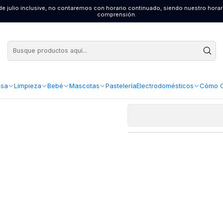
4 de julio inclusive, no contaremos con horario continuado, siendo nuestro hor
ístico ( 2 x 900 ML )
comprensión.
AGR
Cantidad
Suavizante 
sa
Limpieza
Bebé
Mascotas
Pastelería
Electrodomésticos
Cómo 