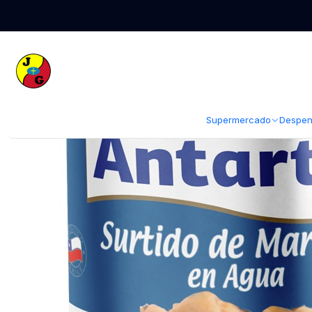
Inicio
Despensa
Conservas
Conservas de Mariscos
Surtido de Ma
Supermercado
Despen