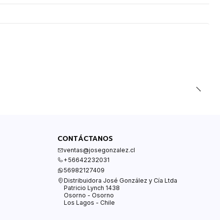
CONTÁCTANOS
ventas@josegonzalez.cl
+56642232031
56982127409
Distribuidora José González y Cía Ltda
Patricio Lynch 1438
Osorno - Osorno
Los Lagos - Chile