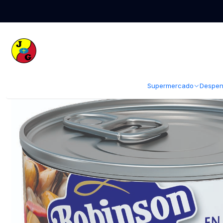
Inicio
Despensa
Conservas
Conservas de Mariscos
Surtido de Ma
Supermercado
Despen