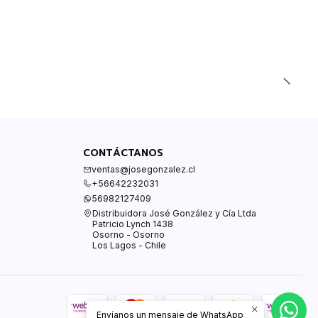
CONTÁCTANOS
ventas@josegonzalez.cl
+56642232031
56982127409
Distribuidora José González y Cía Ltda
Patricio Lynch 1438
Osorno - Osorno
Los Lagos - Chile
Envíanos un mensaje de WhatsApp