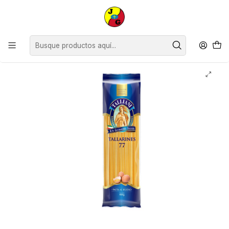
Disponible sólo Retiro en Tienda Osorno.
Inicio
Despensa
Abarrotes
Fideos y Salsas
Tallarín 77 Talliani ( 5 x 400 G )