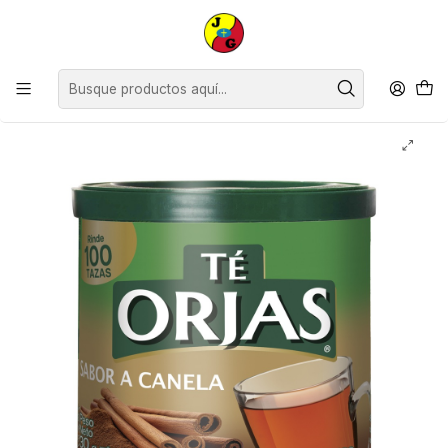
Disponible sólo Retiro en Tienda Osorno.
Inicio
Despensa
Abarrotes
Café Té y Yerba
Té en Polvo Orjas Canela ( 3 x 30 G )