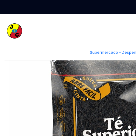
Inicio
Despensa
Abarrotes
Café Té y Yerba
Té Superior en Hojas (
Supermercado
Despen