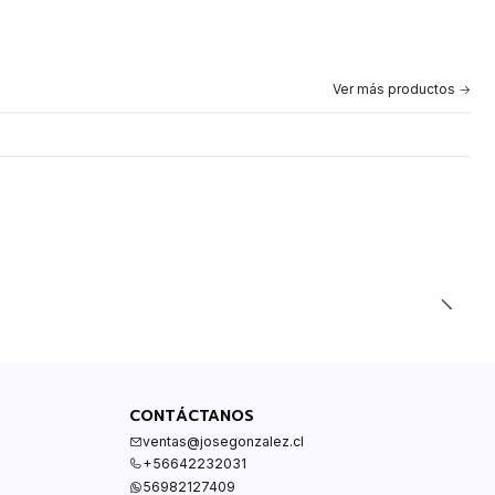
Ver más productos
CONTÁCTANOS
ventas@josegonzalez.cl
+56642232031
56982127409