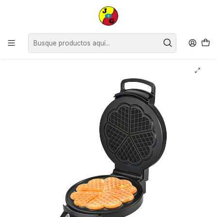
Disponible sólo Retiro en Tienda Osorno.
Inicio
Electrodomésticos
Blanik
Wafflera de Corazón Blanik BWC078