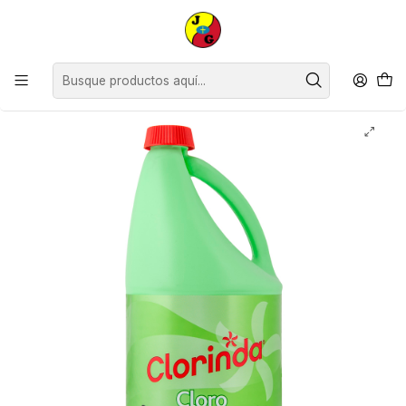
Disponible sólo Retiro en Tienda Osorno.
Inicio
Limpieza
Aerosoles y Desinfectantes
Cloros
Cloro Líquido Tradicional Clorinda ( 2 x 2 KG )