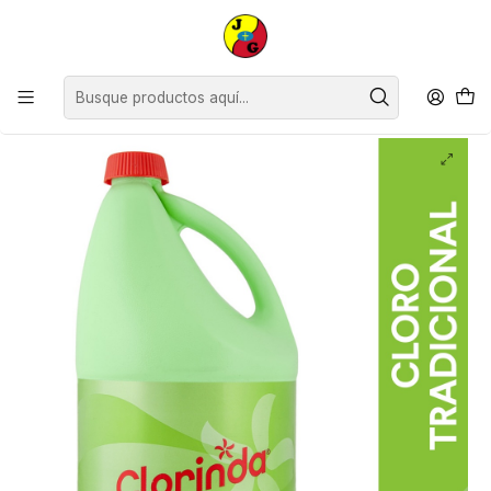
Disponible sólo Retiro en Tienda Osorno.
Inicio
Limpieza
Aerosoles y Desinfectantes
Cloros
Cloro Líquido Tradicional Clorinda ( 4 KG )