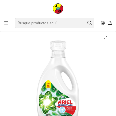
Disponible sólo Retiro en Tienda Osorno.
Inicio
Limpieza
Limpieza de Ropa
Detergente Líquido
Detergente Ariel Líquido ( 1.8 LT )