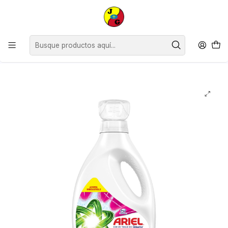
Estimados Clientes, desde el lunes 13 de julio y hasta el viernes 24 de
julio inclusive, no contaremos con horario continuado, siendo nuestro
horario de atención de 09:00 a 12:30 y de 14:30 a 18:00
hrs.Agradecemos su comprensión.
Inicio
Limpieza
Limpieza de Ropa
Detergente Líquido
Detergente Ariel Líquido con Suavizante ( 1.8 LT )