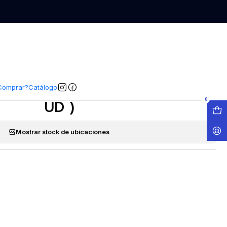
EGAR AL CARRO
COMPRAR AHORA
COMPARTIR
|
tar Xtreme 3 Piel Sensible ( 12
Comprar?
Catálogo
UD )
0
Mostrar stock de ubicaciones