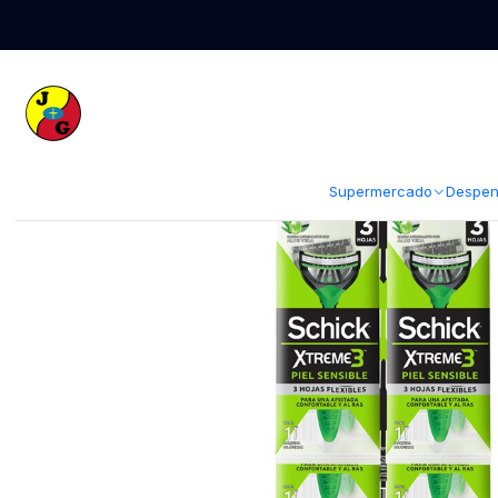
Inicio
Supermercado
Perfumería
Afeitado y Depilación
Máquinas Af
Supermercado
Despen