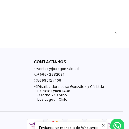
CONTÁCTANOS
ventas@josegonzalez.cl
+56642232031
56982127409
Distribuidora José González y Cía Ltda
Patricio Lynch 1438
Osorno - Osorno
Los Lagos - Chile
Envíanos un mensaje de WhatsApp