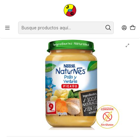
Disponible sólo Retiro en Tienda Osorno.
Inicio
Bebé
Colados y Picados
Picados Nestlé Pollo con Verduras ( 6 x 215 G )